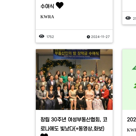
수여식
KWRA
2
1752
2024-11-27
창립 30주년 여성부동산협회, 코
20
로나에도 빛났다(+동영상,화보)
KW