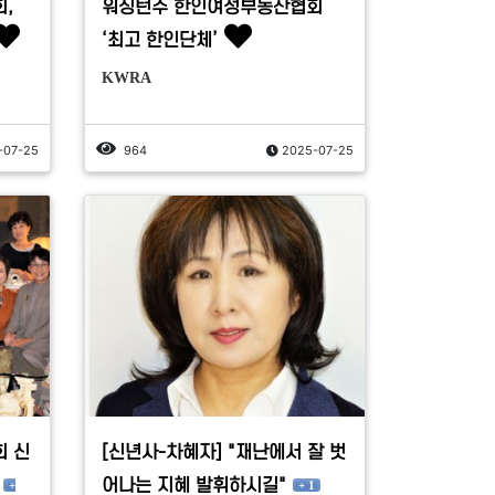
,
워싱턴주 한인여성부동산협회
‘최고 한인단체’
KWRA
-07-25
964
2025-07-25
 신
[신년사-차혜자] "재난에서 잘 벗
어나는 지혜 발휘하시길"
+
+ 1