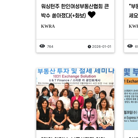
워싱턴주 한인여성부동산협회 큰
“부
박수 쏟아졌다(+화보)
세요
KWRA
KW
764
2026-01-01
6