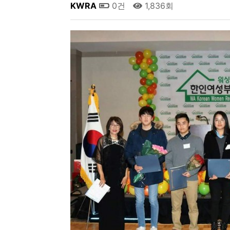
KWRA
0건
1,836회