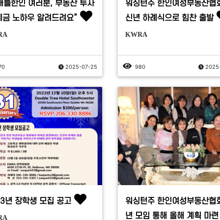
애틀한인 여러분, 부동산 투자
워싱턴주 한인여성부동산협회
세금 노하우 알려드려요”
신년 하례식으로 힘찬 출발
RA
KWRA
70
2025-07-25
980
2025
23년 장학생 모집 공고
워싱턴주 한인여성부동산협회
년 모임 통해 올해 계획 마련
RA