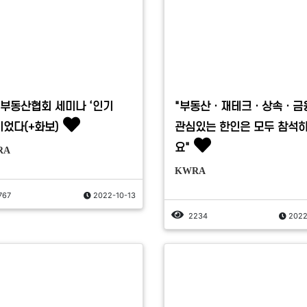
부동산협회 세미나 ‘인기
"부동산ㆍ재테크ㆍ상속ㆍ금
이었다(+화보)
관심있는 한인은 모두 참석
요"
RA
KWRA
767
2022-10-13
2234
2022