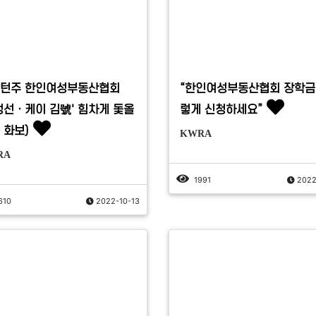
턴주 한인여성부동산협회
“한인여성부동산협회 장학금
정선ㆍ케이 김號' 힘차게 돛올
렇게 신청하세요”
+ 화보)
KWRA
RA
1991
2022
610
2022-10-13