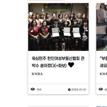
워싱턴주 한인여성부동산협회 큰
“부
박수 쏟아졌다(+화보)
세요
KWRA
KW
764
2026-01-01
6