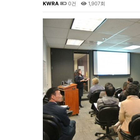
KWRA
0건
1,907회