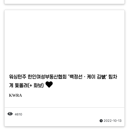
워싱턴주 한인여성부동산협회 ‘백정선ㆍ케이 김號' 힘차
게 돛올려(+ 화보)
KWRA
4610
2022-10-13