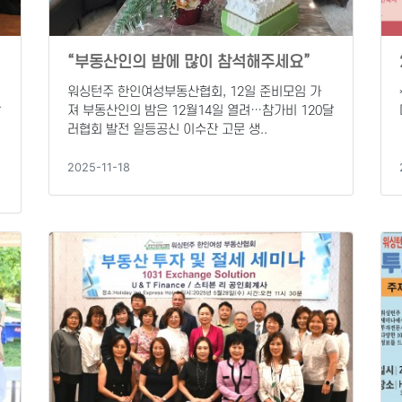
“부동산인의 밤에 많이 참석해주세요”
워싱턴주 한인여성부동산협회, 12일 준비모임 가
단
져 부동산인의 밤은 12월14일 열려…참가비 120달
러협회 발전 일등공신 이수잔 고문 생..
2025-11-18