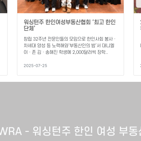
워싱턴주 한인여성부동산협회 ‘최고 한인
단체’
창립 32주년 전문인들의 모임으로 한인사회 봉사ㆍ
워
차세대 양성 등 노력해와‘부동산인의 밤’서 대니엘
이ㆍ존 김ㆍ송해진 학생에 2,000달러씩 장학..
2025-07-25
KWRA - 워싱턴주 한인 여성 부동