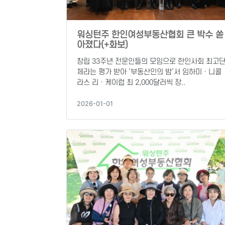
워싱턴주 한인여성부동산협회 큰 박수 쏟
아졌다(+화보)
창립 33주년 전문인들의 모임으로 한인사회 최고
체라는 평가 받아 ‘부동산인의 밤’서 임하미ㆍ니콜
라스 리ㆍ케이럽 최 2,000달러씩 장..
2026-01-01