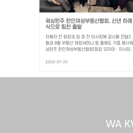
워싱턴주 한인여성부동산협회, 신년 하례
식으로 힘찬 출발
차혜자 전 회장과 임 경 전 이사장에 감사패 전달3
월과 9월 부동산 재정세미나 등 올해도 각종 행사
싱턴주 한인여성부동산협회(회장 오미아ㆍ이사장..
2025-07-25
WA 