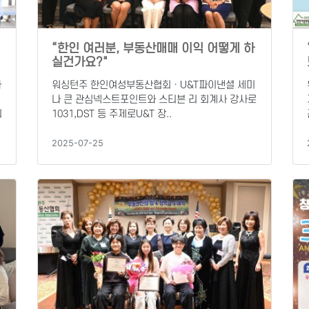
“한인 여러분, 부동산매매 이익 어떻게 하
실건가요?"
와
워싱턴주 한인여성부동산협회ㆍU&T파이낸셜 세미
나 큰 관심넥스트포인트와 스티븐 리 회계사 강사로
의
1031,DST 등 주제로U&T 장..
2025-07-25